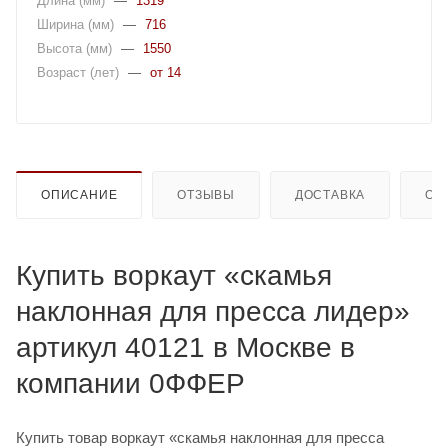
Длина (мм)
—
1319
Ширина (мм)
—
716
Высота (мм)
—
1550
Возраст (лет)
—
от 14
ОПИСАНИЕ
ОТЗЫВЫ
ДОСТАВКА
ОП
Купить воркаут «скамья
наклонная для пресса лидер»
артикул 40121 в Москве в
компании 0ФФЕР
Купить товар воркаут «скамья наклонная для пресса