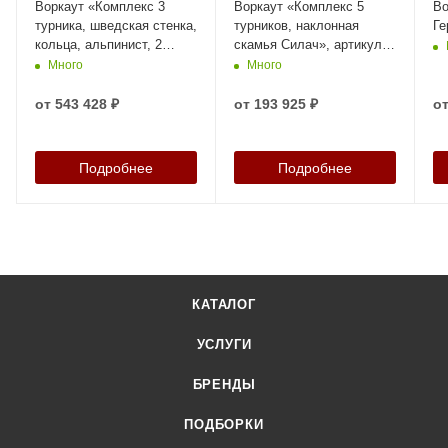
Воркаут «Комплекс 3
Воркаут «Комплекс 5
Во
турника, шведская стенка,
турников, наклонная
Ге
кольца, альпинист, 2
скамья Силач», артикул
наклонные скамьи
40134
Много
Много
Стимул», артикул 40183
от
543 428 ₽
от
193 925 ₽
о
Подробнее
Подробнее
КАТАЛОГ
УСЛУГИ
БРЕНДЫ
ПОДБОРКИ