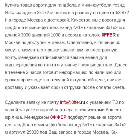
Купить товар ворота для гандбола и мини-футбола «хэнд
№1» складные 3х1х2 м оптом и в розницу по цене от 63 872
₽ в городе Москва с доставкой. Качественные ворота для
гандбола и мини-футбола «хэнд №1» складные 3х1х2 м с
длиной 3000 шириной 1000 и весом в каталоге
0FFER
в
Москве по доступным ценам. Оперативно, в течение 60
минут с момента отправки заявки нам на электронную
почту, менеджер отписывается вам на емейл для
подтверждения контакта и уточняет важные детали. Далее
в течение 2 часов готовит информацию: по наличию или
срокам производства, текущей актуальной цене, считает
доставку и указывает сроки отгрузки после оплаты счета.
Сделайте заявку на почту
info@0ffer.ru
с указанием ТЗ по
вашей закупке и картой партнера с реквизитами Вашего
юр.лица. Менеджеры
0ФФЕР
подберут решение ворота
для гандбола и мини-футбола «хэнд №1» складные 3х1х2
м артикул 29939 под Ваш запрос в городе Москва. Как