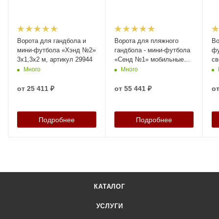
Ворота для гандбола и
Ворота для пляжного
Во
мини-футбола «Хэнд №2»
гандбола - мини-футбола
фу
3х1,3х2 м, артикул 29944
«Сенд №1» мобильные
св
3х1,5х2 м, артикул 29841
5,
Много
Много
29
от
25 411 ₽
от
55 441 ₽
о
Подробнее
Подробнее
КАТАЛОГ
УСЛУГИ