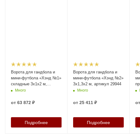
Ворота для гандбола и
Ворота для гандбола и
Во
мини-футбола «Хэнд №1»
мини-футбола «Хэнд №2»
ми
складные 3х1х2 м,
3х1,3х2 м, артикул 29944
пр
артикул 29939
ар
Много
Много
от
63 872 ₽
от
25 411 ₽
о
Подробнее
Подробнее