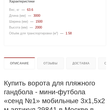
Характеристики
Вес, кг
—
63.6
Длина (мм)
—
3000
Ширина (мм)
—
1500
Высота (мм)
—
2000
Объём для транспортировки (м³)
—
1.58
ОПИСАНИЕ
ОТЗЫВЫ
ДОСТАВКА
ОП
Купить ворота для пляжного
гандбола - мини-футбола
«сенд №1» мобильные 3х1,5х2
м артикул 29841 в Москве в