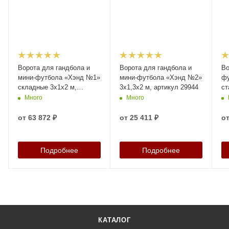
Ворота для гандбола и
Ворота для гандбола и
Во
мини-футбола «Хэнд №1»
мини-футбола «Хэнд №2»
фу
складные 3х1х2 м,
3х1,3х2 м, артикул 29944
ст
артикул 29939
м,
Много
Много
от
63 872 ₽
от
25 411 ₽
о
Подробнее
Подробнее
КАТАЛОГ