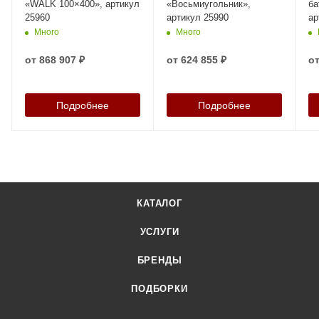
«WALK 100×400», артикул
«Восьмиугольник»,
ба
25960
артикул 25990
ар
Много
Много
от
868 907 ₽
от
624 855 ₽
о
Подробнее
Подробнее
КАТАЛОГ
УСЛУГИ
БРЕНДЫ
ПОДБОРКИ