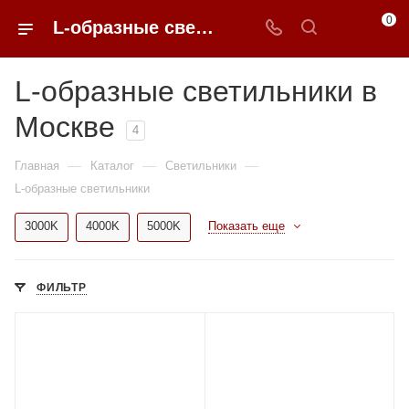
0
L-образные светильники в Москве купить по доступным ценам с доставкой от 0ФФЕР.ру
L-образные светильники в
Москве
4
—
—
—
Главная
Каталог
Светильники
L-образные светильники
3000K
4000K
5000K
Показать еще
ФИЛЬТР