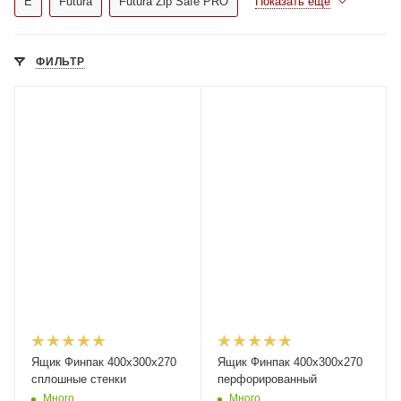
E
Futura
Futura Zip Safe PRO
Показать еще
ФИЛЬТР
Ящик Финпак 400х300х270
Ящик Финпак 400х300х270
сплошные стенки
перфорированный
Много
Много