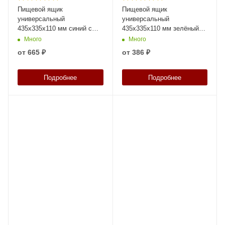
Пищевой ящик
Пищевой ящик
универсальный
универсальный
435х335х110 мм синий с
435х335х110 мм зелёный
перфорированными
ЭКО со сплошными
Много
Много
стенками и дном с крышкой
стенками и дном
от
665 ₽
от
386 ₽
Подробнее
Подробнее