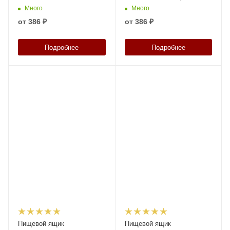
с перфорированными
ЭКО с перфорированными
Много
Много
стенками и дном
стенками и сплошным дном
от
386 ₽
от
386 ₽
Подробнее
Подробнее
Пищевой ящик
Пищевой ящик