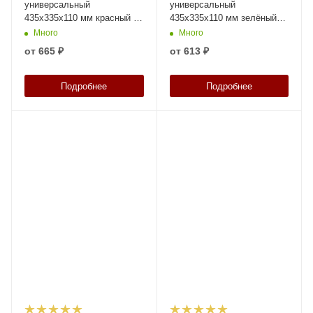
универсальный
универсальный
435х335х110 мм красный с
435х335х110 мм зелёный
перфорированными
со сплошными стенками,
Много
Много
стенками сплошным дном и
дном и крышкой
от
665 ₽
от
613 ₽
крышкой
Подробнее
Подробнее