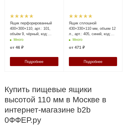
Ящик перфорированный
Ящик сплошной
400×300×110, арт.: 101,
430×330×110 мм, объем 12
объём 9, чёрный, код:
л., арт.: 405, синий, код:
13154
00432
Много
Много
от
46 ₽
от
471 ₽
Подробнее
Подробнее
Купить пищевые ящики
высотой 110 мм в Москве в
интернет-магазине b2b
0ФФЕР.ру