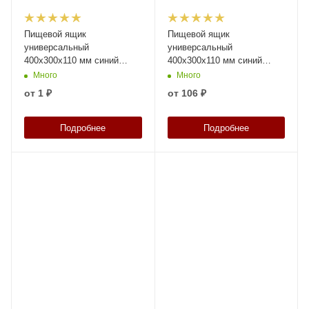
Пищевой ящик
Пищевой ящик
универсальный
универсальный
400х300х110 мм синий
400х300х110 мм синий
индиго с
индиго ЭКО с
Много
Много
перфорированными
перфорированными
от
1 ₽
от
106 ₽
стенками и дном
стенками и дном
Подробнее
Подробнее