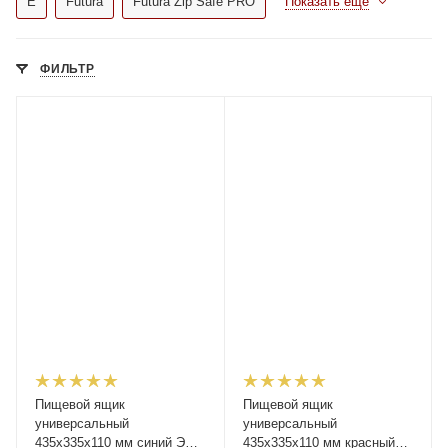
E
Futura
Futura Zip Safe PRO
Показать еще
ФИЛЬТР
Пищевой ящик
Пищевой ящик
универсальный
универсальный
435х335х110 мм синий ЭКО
435х335х110 мм красный