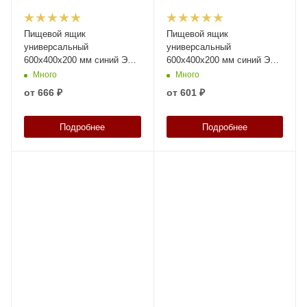
Пищевой ящик
Пищевой ящик
универсальный
универсальный
600х400х200 мм синий ЭКО
600х400х200 мм синий ЭКО
со сплошными стенками и
поворотно-вкладываемый с
Много
Много
дном
перфорированными
от
666 ₽
от
601 ₽
стенками и дном
Подробнее
Подробнее