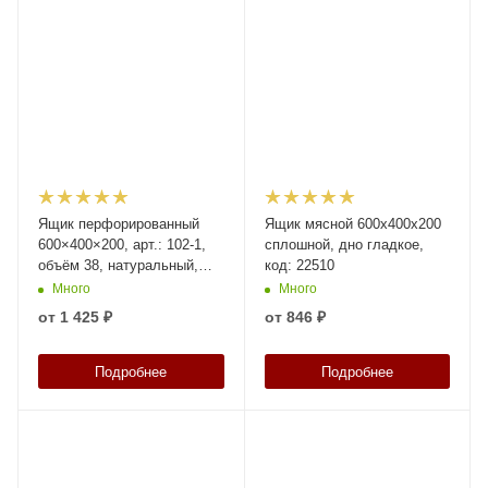
Ящик перфорированный
Ящик мясной 600х400х200
600×400×200, арт.: 102-1,
сплошной, дно гладкое,
объём 38, натуральный,
код: 22510
код: 04029
Много
Много
от
1 425 ₽
от
846 ₽
Подробнее
Подробнее