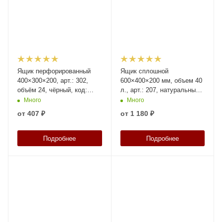
Ящик перфорированный
Ящик сплошной
400×300×200, арт.: 302,
600×400×200 мм, объем 40
объём 24, чёрный, код:
л., арт.: 207, натуральный,
00415
код: 01682
Много
Много
от
407 ₽
от
1 180 ₽
Подробнее
Подробнее