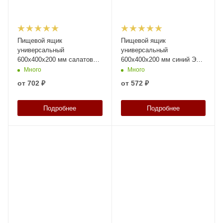
Пищевой ящик
Пищевой ящик
универсальный
универсальный
600х400х200 мм салатовый
600х400х200 мм синий ЭКО
ЭКО с перфорированными
с перфорированными
Много
Много
стенками и дном
стенками и сплошным дном
от
702 ₽
от
572 ₽
Подробнее
Подробнее