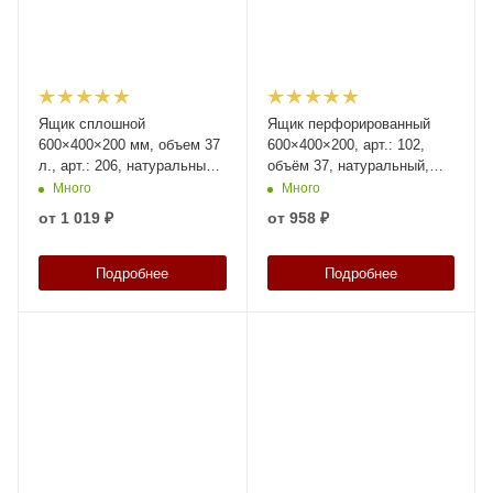
Ящик сплошной
Ящик перфорированный
600×400×200 мм, объем 37
600×400×200, арт.: 102,
л., арт.: 206, натуральный,
объём 37, натуральный,
код: 01363
код: 01722
Много
Много
от
1 019 ₽
от
958 ₽
Подробнее
Подробнее