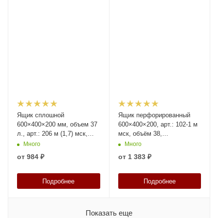
Ящик сплошной
Ящик перфорированный
600×400×200 мм, объем 37
600×400×200, арт.: 102-1 м
л., арт.: 206 м (1,7) мск,
мск, объём 38,
натуральный, код: 28437
натуральный, код: 28429
Много
Много
от
984 ₽
от
1 383 ₽
Подробнее
Подробнее
Показать еще