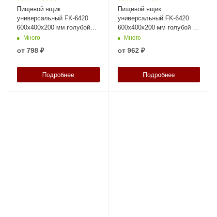
Пищевой ящик
Пищевой ящик
универсальный FK-6420
универсальный FK-6420
600х400х200 мм голубой
600х400х200 мм голубой со
ЭКО со сплошными
сплошными стенками и
Много
Много
стенками и дном
дном
от
798 ₽
от
962 ₽
Подробнее
Подробнее