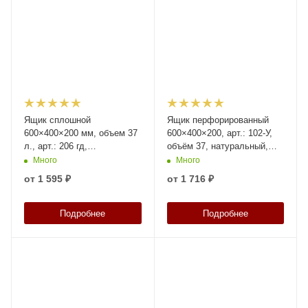
Ящик сплошной
Ящик перфорированный
600×400×200 мм, объем 37
600×400×200, арт.: 102-У,
л., арт.: 206 гд,
объём 37, натуральный,
натуральный, код: 09672
код: 09227
Много
Много
от
1 595 ₽
от
1 716 ₽
Подробнее
Подробнее