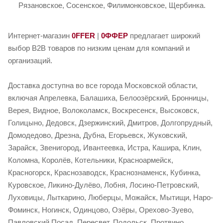
Рязановское, Сосенское, Филимонковское, Щербинка.
Интернет-магазин
0FFER
|
0ФФЕР
предлагает широкий
выбор B2B товаров по низким ценам для компаний и
организаций.
Доставка доступна во все города Московской области,
включая Апрелевка, Балашиха, Белоозёрский, Бронницы,
Верея, Видное, Волоколамск, Воскресенск, Высоковск,
Голицыно, Дедовск, Дзержинский, Дмитров, Долгопрудный,
Домодедово, Дрезна, Дубна, Егорьевск, Жуковский,
Зарайск, Звенигород, Ивантеевка, Истра, Кашира, Клин,
Коломна, Королёв, Котельники, Красноармейск,
Красногорск, Краснозаводск, Краснознаменск, Кубинка,
Куровское, Ликино-Дулёво, Лобня, Лосино-Петровский,
Луховицы, Лыткарино, Люберцы, Можайск, Мытищи, Наро-
Фоминск, Ногинск, Одинцово, Озёры, Орехово-Зуево,
Павловский Посад, Пересвет, Подольск, Протвино,