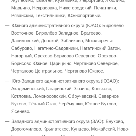
Жулебино, Капотня, Кузьминки, Лефортово, Люблино,
Марьино, Некрасовка, Нижегородский, Печатники,
Рязанский, Текстильщики, Южнопортовый.
Южного административного округа (ЮАО): Бирюлёво
Восточное, Бирюлёво Западное, Братеево,
Даниловский, Донской, Зябликово, Москворечье-
Сабурово, Нагатино-Садовники, Нагатинский Затон,
Нагорный, Орехово-Борисово Северное, Орехово-
Борисово Южное, Царицыно, Чертаново Северное,
Чертаново Центральное, Чертаново Южное.
Юго-Западного административного округа (ЮЗАО):
Академический, Гагаринский, Зюзино, Коньково,
Котловка, Ломоносовский, Обручевский, Северное
Бутово, Тёплый Стан, Черёмушки, Южное Бутово,
Ясенево.
Западного административного округа (ЗАО): Внуково,
Дорогомилово, Крылатское, Кунцево, Можайский, Ново-