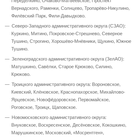
Переделкино, Очаково-Матвеевское, Проспект
Вернадского, Раменки, Солнцево, Тропарёво-Никулино,
Филёвский Парк, Фили-Давыдково.
Северо-Западного административного округа (СЗАО):
Куркино, Митино, Покровское-Стрешнево, Северное
Тушино, Строгино, Хорошёво-Мнёвники, Щукино, Южное
Тушино.
Зеленоградского административного округа (ЗелАО):
Матушкино, Савёлки, Старое Крюково, Силино,
Крюково.
Троицкого административного округа: Вороновское,
Киевский, Клёновское, Краснопахорское, Михайлово-
Ярцевское, Новофёдоровское, Первомайское,
Роговское, Троицк, Щаповское.
Новомосковского административного округа:
Внуковское, Воскресенское, Десёновское, Кокошкино,
Марушкинское, Московский, «Мосрентген»,