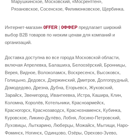
Марушкинское, Московский, «Мосрентген»,
Рязановское, Сосенское, Филимонковское, Щербинка.
Интернет-магазин
0FFER
|
0ФФЕР
предлагает широкий
выбор B2B товаров по низким ценам для компаний и
организаций.
Доставка доступна во все города Московской области,
включая Апрелевка, Балашиха, Белоозёрский, Бронницы,
Верея, Видное, Волоколамск, Воскресенск, Высоковск,
Голицыно, Дедовск, Дзержинский, Дмитров, Долгопрудный,
Домодедово, Дрезна, Дубна, Егорьевск, Жуковский,
Зарайск, Звенигород, Ивантеевка, Истра, Кашира, Клин,
Коломна, Королёв, Котельники, Красноармейск,
Красногорск, Краснозаводск, Краснознаменск, Кубинка,
Куровское, Ликино-Дулёво, Лобня, Лосино-Петровский,
Луховицы, Лыткарино, Люберцы, Можайск, Мытищи, Наро-
Фоминск, Ногинск, Одинцово, Озёры, Орехово-Зуево,