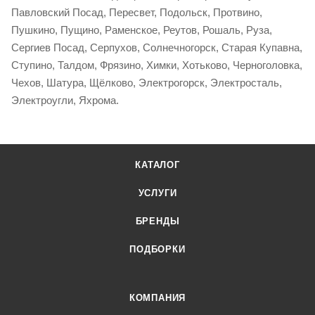
Павловский Посад, Пересвет, Подольск, Протвино,
Пушкино, Пущино, Раменское, Реутов, Рошаль, Руза,
Сергиев Посад, Серпухов, Солнечногорск, Старая Купавна,
Ступино, Талдом, Фрязино, Химки, Хотьково, Черноголовка,
Чехов, Шатура, Щёлково, Электрогорск, Электросталь,
Электроугли, Яхрома.
КАТАЛОГ
УСЛУГИ
БРЕНДЫ
ПОДБОРКИ
КОМПАНИЯ