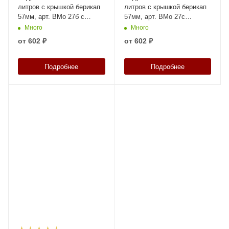
литров с крышкой берикап
литров с крышкой берикап
57мм, арт. ВМо 27б с
57мм, арт. ВМо 27с
берикапом 57мм, код:
берикап 57мм, код: 25551
Много
Много
25552
от
602 ₽
от
602 ₽
Подробнее
Подробнее