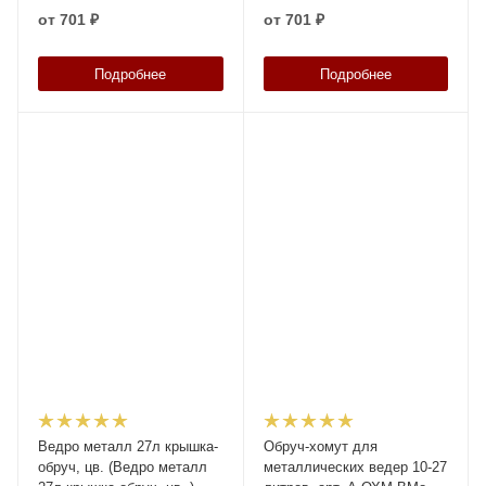
с ребром, код: 23792
от
701 ₽
от
701 ₽
Подробнее
Подробнее
Ведро металл 27л крышка-
Обруч-хомут для
обруч, цв. (Ведро металл
металлических ведер 10-27