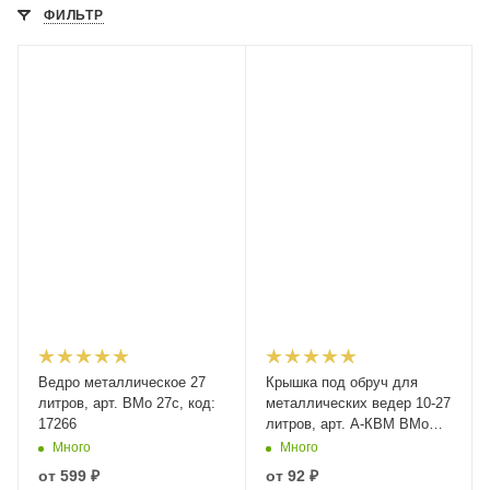
ФИЛЬТР
Ведро металлическое 27
Крышка под обруч для
литров, арт. ВМо 27с, код:
металлических ведер 10-27
17266
литров, арт. А-КВМ ВМо
10, ВМо 20, ВМо 25, ВМо
Много
Много
27, код: 03273
от
599 ₽
от
92 ₽