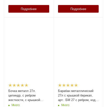
Подробнее
Подробнее
Бочка металл 27л.
Барабан металлический
цилиндр, с ребром
27л с крышкой берикап,
жесткости, с крышкой
арт.: БМ 27 с ребром, код:
берикап 57мм, арт.: БМ 27
23791
Много
Много