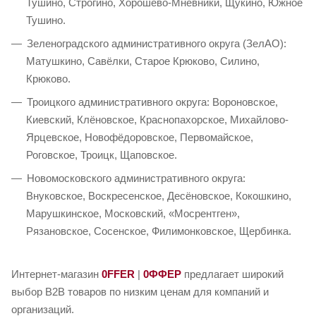
Тушино, Строгино, Хорошёво-Мнёвники, Щукино, Южное
Тушино.
Зеленоградского административного округа (ЗелАО):
Матушкино, Савёлки, Старое Крюково, Силино,
Крюково.
Троицкого административного округа: Вороновское,
Киевский, Клёновское, Краснопахорское, Михайлово-
Ярцевское, Новофёдоровское, Первомайское,
Роговское, Троицк, Щаповское.
Новомосковского административного округа:
Внуковское, Воскресенское, Десёновское, Кокошкино,
Марушкинское, Московский, «Мосрентген»,
Рязановское, Сосенское, Филимонковское, Щербинка.
Интернет-магазин
0FFER
|
0ФФЕР
предлагает широкий
выбор B2B товаров по низким ценам для компаний и
организаций.