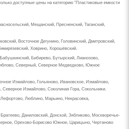
только доступные цены на категорию "Пластиковые емкости
расносельский, Мещанский, Пресненский, Таганский,
ковский, Восточное Дегунино, Головинский, Дмитровский,
Тимирязевский, Ховрино, Хорошёвский.
 Бабушкинский, Бибирево, Бутырский, Лианозово,
виблово, Северный, Северное Медведково, Южное
точное Измайлово, Гольяново, Ивановское, Измайлово,
, Северное Измайлово, Соколиная Гора, Сокольники.
 Лефортово, Люблино, Марьино, Некрасовка,
Братеево, Даниловский, Донской, Зябликово, Москворечье-
еверное, Орехово-Борисово Южное, Царицыно, Чертаново