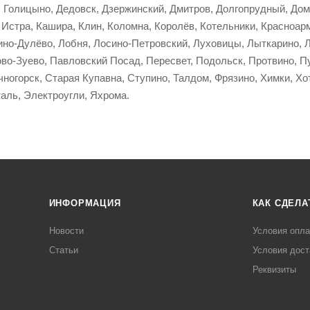
 Голицыно, Дедовск, Дзержинский, Дмитров, Долгопрудный, Домо
 Истра, Кашира, Клин, Коломна, Королёв, Котельники, Красноар
кино-Дулёво, Лобня, Лосино-Петровский, Луховицы, Лыткарино,
во-Зуево, Павловский Посад, Пересвет, Подольск, Протвино, Пу
ногорск, Старая Купавна, Ступино, Талдом, Фрязино, Химки, Хо
аль, Электроугли, Яхрома.
ИНФОРМАЦИЯ
КАК СДЕЛА
Новости
Условия опл
Статьи
Условия дост
Реквизиты