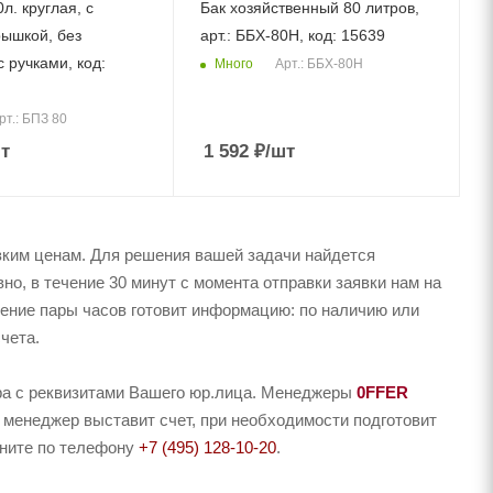
0л. круглая, с
Бак хозяйственный 80 литров,
рышкой, без
арт.: ББХ-80Н, код: 15639
 ручками, код:
Много
Арт.: ББХ-80Н
рт.: БПЗ 80
т
1 592
₽
/шт
зким ценам. Для решения вашей задачи найдется
о, в течение 30 минут с момента отправки заявки нам на
чение пары часов готовит информацию: по наличию или
чета.
ера с реквизитами Вашего юр.лица. Менеджеры
0FFER
 менеджер выставит счет, при необходимости подготовит
оните по телефону
+7 (495) 128-10-20
.