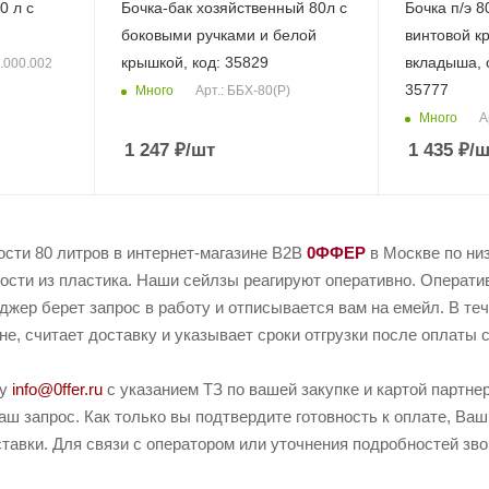
0 л с
Бочка-бак хозяйственный 80л с
Бочка п/э 8
боковыми ручками и белой
винтовой к
крышкой, код: 35829
вкладыша, с
0.000.002
35777
Много
Арт.: ББХ-80(Р)
Много
А
1 247
₽
/шт
1 435
₽
/ш
ости 80 литров в интернет-магазине B2B
0ФФЕР
в Москве по ни
сти из пластика. Наши сейлзы реагируют оперативно. Оперативн
джер берет запрос в работу и отписывается вам на емейл. В те
не, считает доставку и указывает сроки отгрузки после оплаты с
ту
info@0ffer.ru
с указанием ТЗ по вашей закупке и картой партн
ш запрос. Как только вы подтвердите готовность к оплате, Ваш
тавки. Для связи с оператором или уточнения подробностей зв