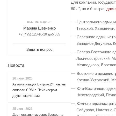
Для компаний, государс
80 л", но и быстрая
дост
Центрального админис
ВАШ МЕНЕДЖЕР
Марина Шевченко
Тверской, Хамовники,
+7 (495) 128-10-20 доб.555
Северного администра
Западное Дегунино, К
Задать вопрос
Северо-Восточного а
Лосиноостровский, М
Медведково, Ярослав
Новости
Восточного администр
26 июля 2026
Косино-Ухтомский, Ме
Автоматизация Битрикс24: как мы
Юго-Восточного адми
связали CRM с ПейКипером
Нижегородский, Печа
двумя скриптами
Южного администрати
25 июля 2026
Сабурово, Нагатино-
Две поставки мусоросбросов на