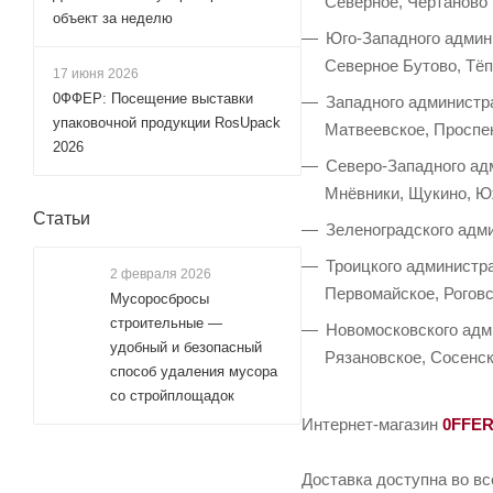
Северное, Чертаново
объект за неделю
Юго-Западного админи
Северное Бутово, Тё
17 июня 2026
0ФФЕР: Посещение выставки
Западного администра
упаковочной продукции RosUpack
Матвеевское, Проспек
2026
Северо-Западного адм
Мнёвники, Щукино, Ю
Статьи
Зеленоградского адми
Троицкого администра
2 февраля 2026
Первомайское, Роговс
Мусоросбросы
строительные —
Новомосковского адми
удобный и безопасный
Рязановское, Сосенс
способ удаления мусора
со стройплощадок
Интернет-магазин
0FFE
Доставка доступна во вс