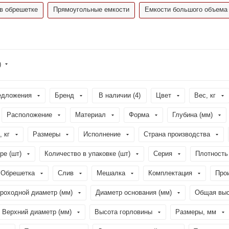
в обрешетке
Прямоугольные емкости
Емкости большого объема
)
едложения
Бренд
В наличии (
4
)
Цвет
Вес, кг
Расположение
Материал
Форма
Глубина (мм)
, кг
Размеры
Исполнение
Страна производства
ре (шт)
Количество в упаковке (шт)
Серия
Плотность 
Обрешетка
Слив
Мешалка
Комплектация
Про
роходной диаметр (мм)
Диаметр основания (мм)
Общая выс
Верхний диаметр (мм)
Высота горловины
Размеры, мм