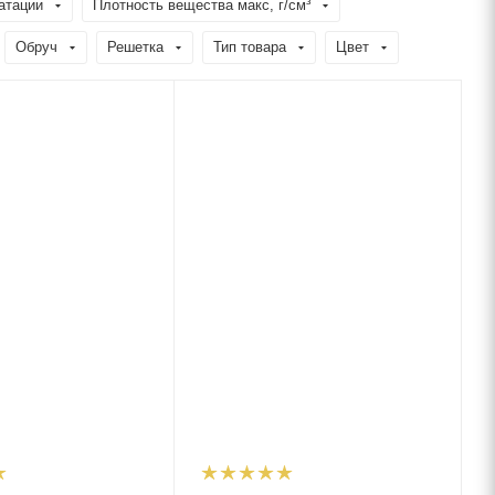
атации
Плотность вещества макс, г/см³
Обруч
Решетка
Тип товара
Цвет