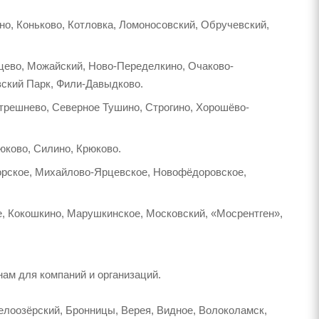
но, Коньково, Котловка, Ломоносовский, Обручевский,
нцево, Можайский, Ново-Переделкино, Очаково-
вский Парк, Фили-Давыдково.
Стрешнево, Северное Тушино, Строгино, Хорошёво-
юково, Силино, Крюково.
хорское, Михайлово-Ярцевское, Новофёдоровское,
е, Кокошкино, Марушкинское, Московский, «Мосрентген»,
ам для компаний и организаций.
елоозёрский, Бронницы, Верея, Видное, Волоколамск,