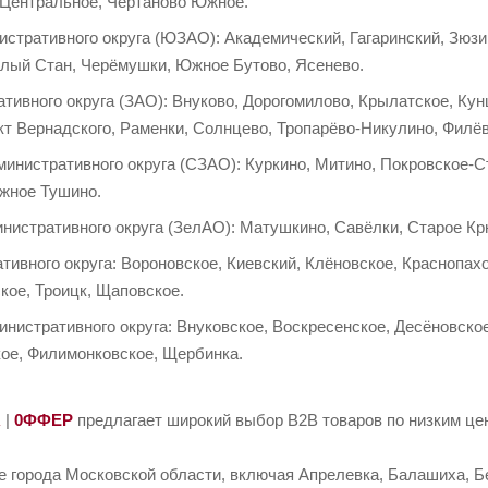
 Центральное, Чертаново Южное.
стративного округа (ЮЗАО): Академический, Гагаринский, Зюзи
плый Стан, Черёмушки, Южное Бутово, Ясенево.
тивного округа (ЗАО): Внуково, Дорогомилово, Крылатское, Ку
т Вернадского, Раменки, Солнцево, Тропарёво-Никулино, Филё
инистративного округа (СЗАО): Куркино, Митино, Покровское-
жное Тушино.
нистративного округа (ЗелАО): Матушкино, Савёлки, Старое Кр
тивного округа: Вороновское, Киевский, Клёновское, Краснопа
кое, Троицк, Щаповское.
нистративного округа: Внуковское, Воскресенское, Десёновско
кое, Филимонковское, Щербинка.
R
|
0ФФЕР
предлагает широкий выбор B2B товаров по низким цен
е города Московской области, включая Апрелевка, Балашиха, Б