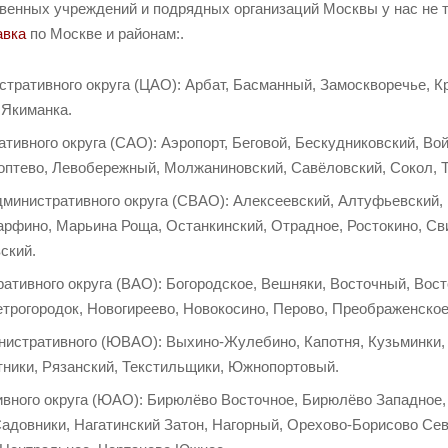
твенных учреждений и подрядных организаций Москвы у нас не 
авка
по Москве и районам:.
тративного округа (ЦАО): Арбат, Басманный, Замоскворечье, К
 Якиманка.
тивного округа (САО): Аэропорт, Беговой, Бескудниковский, Вой
оптево, Левобережный, Молжаниновский, Савёловский, Сокол, 
дминистративного округа (СВАО): Алексеевский, Алтуфьевский,
арфино, Марьина Роща, Останкинский, Отрадное, Ростокино, С
ский.
ативного округа (ВАО): Богородское, Вешняки, Восточный, Вос
трогородок, Новогиреево, Новокосино, Перово, Преображенское
нистративного (ЮВАО): Выхино-Жулебино, Капотня, Кузьминки,
тники, Рязанский, Текстильщики, Южнопортовый.
вного округа (ЮАО): Бирюлёво Восточное, Бирюлёво Западное, 
Садовники, Нагатинский Затон, Нагорный, Орехово-Борисово С