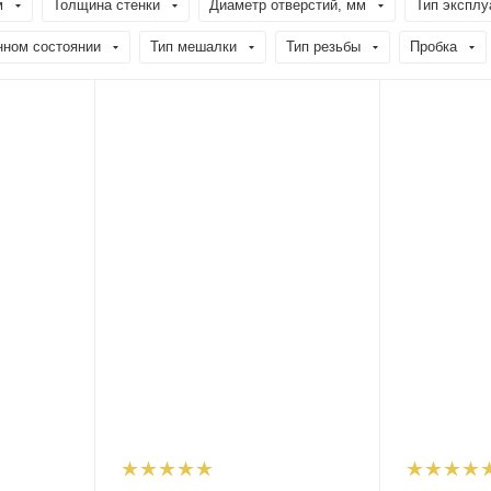
м
Толщина стенки
Диаметр отверстий, мм
Тип эксплу
нном состоянии
Тип мешалки
Тип резьбы
Пробка