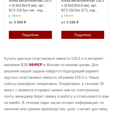
Бочка металлическая 216,5
Бочка металлическая 216,5
л (0,8х0,8х0,8 мм), арт.:
л (0,8х0,8х0,8 мм), арт.:
БСЗ 216,5ук сев., код:
БСЗ 216,5ук (СТ), код:
23006
26970
Много
Много
от
3 659 ₽
от
3 230 ₽
Подробнее
Подробнее
Купить круглые пластиковые емкости 216.5 л в интернет-
магазине B2B
0ФФЕР
в Москве по низким ценам. Для
решения вашей задачи найдется подходящий вариант
круглых пластиковых емкость объемом 216.5 л. Наши
сейлзы реагируют оперативно. Оперативно, в течение 30
минут с момента отправки заявки нам на электронную
почту, менеджер берет заявку в работу и отписывается вам
на емейл. В течение пары часов готовит информацию: по
наличию или срокам производства, цене, считает доставку