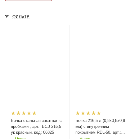
ФИЛЬТР
Бочка стальная закатная с
Бочка 216,5 л (0,8х0,8х0,8
пробками , арт.: БСЗ 216,5
мм) с внутренним
ук красный, код: 06825
покрытием RDL-50, арт.:
БСЗ 216,5 RDL, код: 15884
Много
Много