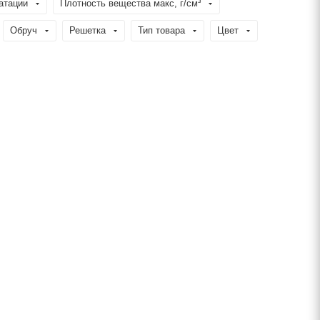
атации
Плотность вещества макс, г/см³
Обруч
Решетка
Тип товара
Цвет