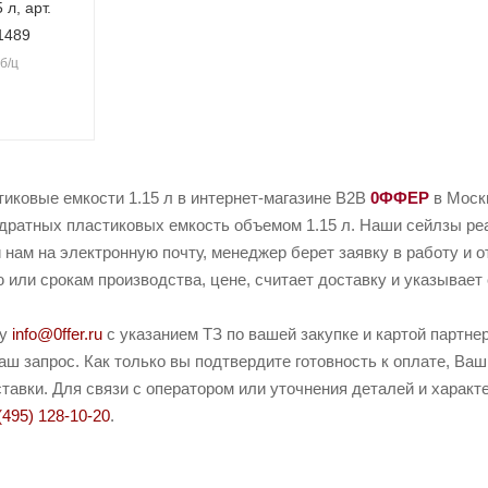
л, арт.
21489
 б/ц
иковые емкости 1.15 л в интернет-магазине B2B
0ФФЕР
в Москв
дратных пластиковых емкость объемом 1.15 л. Наши сейлзы реаг
 нам на электронную почту, менеджер берет заявку в работу и о
или срокам производства, цене, считает доставку и указывает 
ту
info@0ffer.ru
с указанием ТЗ по вашей закупке и картой партн
ш запрос. Как только вы подтвердите готовность к оплате, Ваш
тавки. Для связи с оператором или уточнения деталей и харак
(495) 128-10-20
.