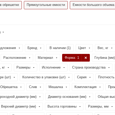
в обрешетке
Прямоугольные емкости
Емкости большого объема
)
едложения
Бренд
В наличии (
1
)
Цвет
Вес, кг
Расположение
Материал
Форма
: 1
Глубина (мм)
, кг
Размеры
Исполнение
Страна производства
ре (шт)
Количество в упаковке (шт)
Серия
Плотность 
Обрешетка
Слив
Мешалка
Комплектация
Про
роходной диаметр (мм)
Диаметр основания (мм)
Общая выс
Верхний диаметр (мм)
Высота горловины
Размеры, мм