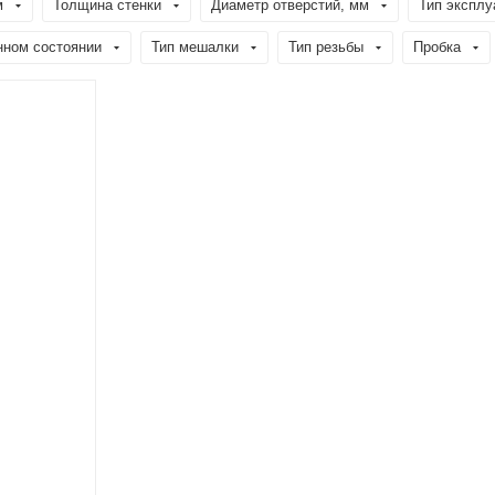
м
Толщина стенки
Диаметр отверстий, мм
Тип эксплу
нном состоянии
Тип мешалки
Тип резьбы
Пробка