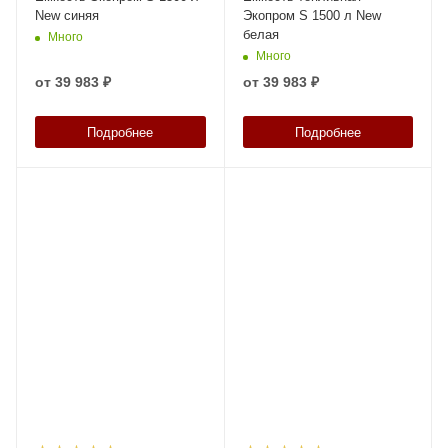
New синяя
Экопром S 1500 л New
белая
Много
Много
от
39 983 ₽
от
39 983 ₽
Подробнее
Подробнее