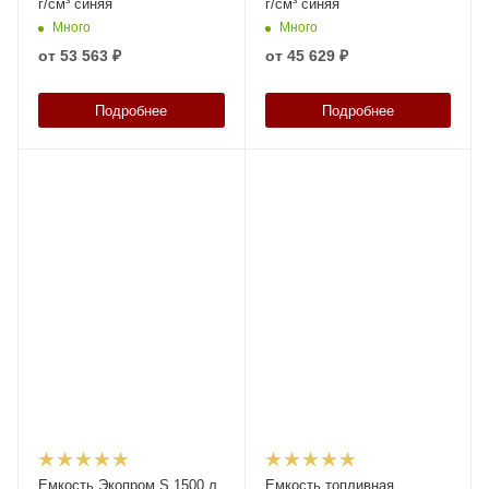
г/см³ синяя
г/см³ синяя
Много
Много
от
53 563 ₽
от
45 629 ₽
Подробнее
Подробнее
Емкость Экопром S 1500 л
Емкость топливная