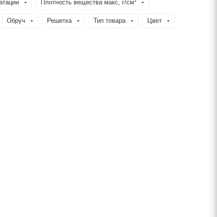
атации
Плотность вещества макс, г/см³
Обруч
Решетка
Тип товара
Цвет