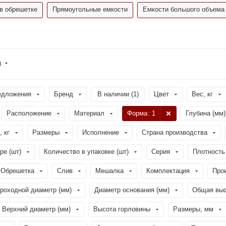
в обрешетке
Прямоугольные емкости
Емкости большого объема
)
едложения
Бренд
В наличии (
1
)
Цвет
Вес, кг
Расположение
Материал
Форма
: 1
Глубина (мм)
, кг
Размеры
Исполнение
Страна производства
ре (шт)
Количество в упаковке (шт)
Серия
Плотность 
Обрешетка
Слив
Мешалка
Комплектация
Про
роходной диаметр (мм)
Диаметр основания (мм)
Общая выс
Верхний диаметр (мм)
Высота горловины
Размеры, мм