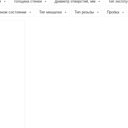
м
Толщина стенки
Диаметр отверстий, мм
Тип эксплу
нном состоянии
Тип мешалки
Тип резьбы
Пробка