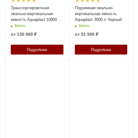
Транспортировочная
Подземная овально-
овально-вертикальная
вертикальная емкость
емкость Aquaplast 10000 л
Aquaplast 3000 л Черный
Синий
Много
Много
от
130 000 ₽
от
51 500 ₽
Подробнее
Подробнее