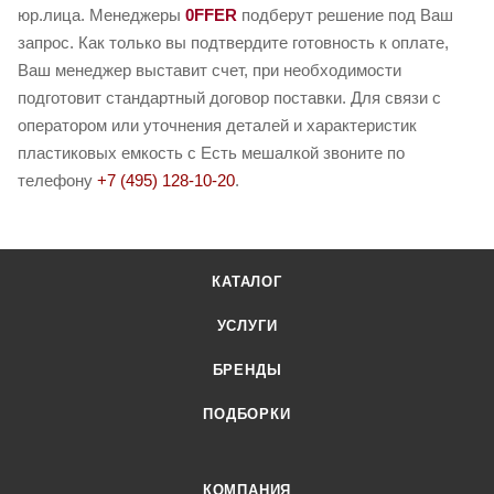
юр.лица. Менеджеры
0FFER
подберут решение под Ваш
запрос. Как только вы подтвердите готовность к оплате,
Ваш менеджер выставит счет, при необходимости
подготовит стандартный договор поставки. Для связи с
оператором или уточнения деталей и характеристик
пластиковых емкость с Есть мешалкой звоните по
телефону
+7 (495) 128-10-20
.
КАТАЛОГ
УСЛУГИ
БРЕНДЫ
ПОДБОРКИ
КОМПАНИЯ