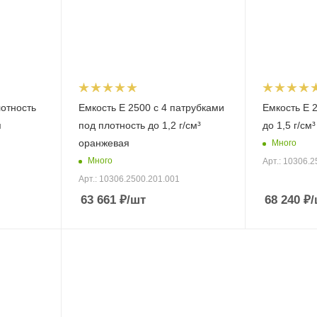
лотность
Емкость E 2500 с 4 патрубками
Емкость E 
я
под плотность до 1,2 г/см³
до 1,5 г/см
оранжевая
Много
Много
Арт.: 10306.2
Арт.: 10306.2500.201.001
63 661
₽
/шт
68 240
₽
/