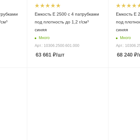
атрубками
Емкость E 2500 с 4 патрубками
Емкость E 
/см³
под плотность до 1,2 г/см³
под плотнос
синяя
синяя
Много
Много
Арт.: 10306.2500.601.000
Арт.: 10306.2
63 661
₽
/шт
68 240
₽
/