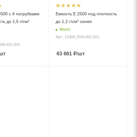
2500 с 4 патрубками
Емкость E 2500 под плотность
ть до 1,5 г/см³
до 1,2 г/см³ синяя
Много
Арт.: 10306.2500.601.001
500.601.003
шт
63 661
₽
/шт