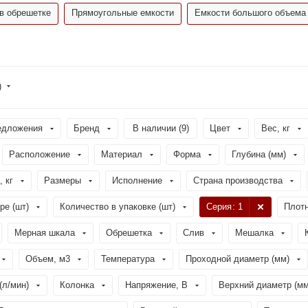
в обрешетке
Прямоугольные емкости
Емкости большого объема
)
едложения
Бренд
В наличии (
9
)
Цвет
Вес, кг
Расположение
Материал
Форма
Глубина (мм)
, кг
Размеры
Исполнение
Страна производства
ре (шт)
Количество в упаковке (шт)
Серия
: 1
Плотн
Мерная шкала
Обрешетка
Слив
Мешалка
Объем, м3
Температура
Проходной диаметр (мм)
(л/мин)
Колонка
Напряжение, В
Верхний диаметр (мм