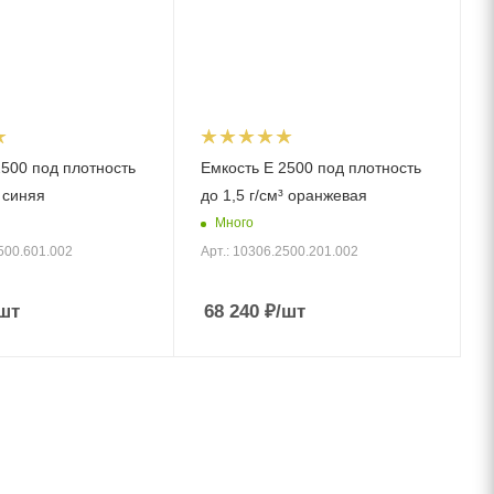
2500 под плотность
Емкость E 2500 под плотность
³ синяя
до 1,5 г/см³ оранжевая
Много
500.601.002
Арт.: 10306.2500.201.002
шт
68 240
₽
/шт