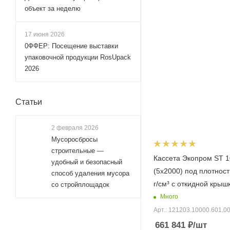
объект за неделю
17 июня 2026
0ФФЕР: Посещение выставки
упаковочной продукции RosUpack
2026
Статьи
2 февраля 2026
Мусоросбросы
строительные —
Кассета Экопром ST 1
удобный и безопасный
(5х2000) под плотност
способ удаления мусора
г/см³ с откидной крыш
со стройплощадок
Много
Арт.: 121203.10000.601.0
661 841
₽
/шт