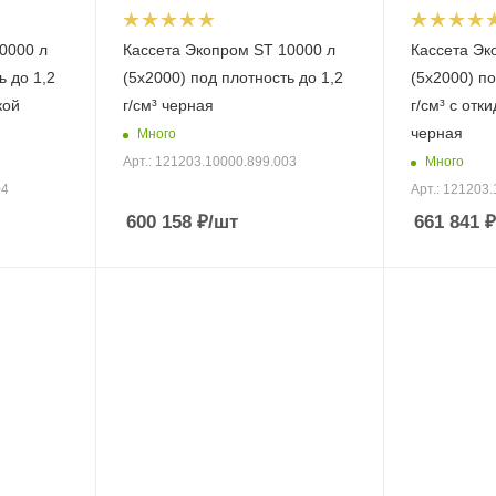
0000 л
Кассета Экопром ST 10000 л
Кассета Эк
ь до 1,2
(5х2000) под плотность до 1,2
(5х2000) по
кой
г/см³ черная
г/см³ с отк
черная
Много
Много
Арт.: 121203.10000.899.003
04
Арт.: 121203
600 158
₽
/шт
661 841
₽