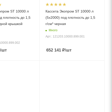
опром ST 10000 л
Кассета Экопром ST 10000 л
д плотность до 1,5
(5х2000) под плотность до 1,5
идной крышкой
г/см³ черная
Много
Арт.: 121203.10000.899.001
.10000.899.002
/шт
652 141
₽
/шт