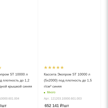
опром ST 10000 л
Кассета Экопром ST 10000 л
д плотность до 1,2
(5х2000) под плотность до 1,5
идной крышкой синяя
г/см³ синяя
Много
.10000.601.004
Арт.: 121203.10000.601.003
/шт
652 141
₽
/шт