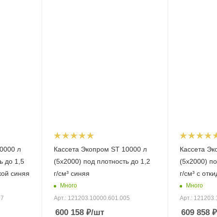
0000 л
Кассета Экопром ST 10000 л
Кассета Эк
ь до 1,5
(5х2000) под плотность до 1,2
(5х2000) по
кой синяя
г/см³ синяя
г/см³ с отк
Много
Много
07
Арт.: 121203.10000.601.005
Арт.: 121203
600 158
₽
/шт
609 858
₽