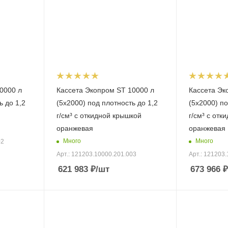
0000 л
Кассета Экопром ST 10000 л
Кассета Эк
ь до 1,2
(5х2000) под плотность до 1,2
(5х2000) по
г/см³ с откидной крышкой
г/см³ с отк
оранжевая
оранжевая
Много
Много
02
Арт.: 121203.10000.201.003
Арт.: 121203
621 983
₽
/шт
673 966
₽