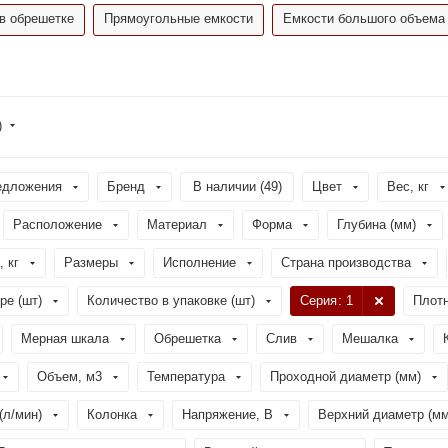
в обрешетке
Прямоугольные емкости
Емкости большого объема
)
едложения
Бренд
В наличии (
49
)
Цвет
Вес, кг
Расположение
Материал
Форма
Глубина (мм)
, кг
Размеры
Исполнение
Страна производства
ре (шт)
Количество в упаковке (шт)
Серия
: 1
Плотн
Мерная шкала
Обрешетка
Слив
Мешалка
Объем, м3
Температура
Проходной диаметр (мм)
(л/мин)
Колонка
Напряжение, В
Верхний диаметр (мм