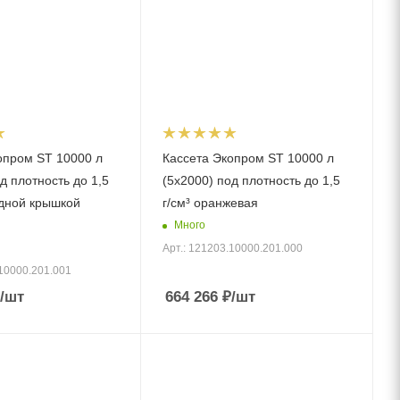
опром ST 10000 л
Кассета Экопром ST 10000 л
д плотность до 1,5
(5х2000) под плотность до 1,5
идной крышкой
г/см³ оранжевая
Много
Арт.: 121203.10000.201.000
.10000.201.001
/шт
664 266
₽
/шт