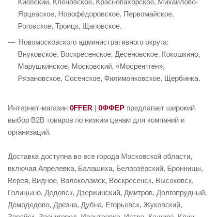
Киевский, Клёновское, Краснопахорское, Михайлово-
Ярцевское, Новофёдоровское, Первомайское,
Роговское, Троицк, Щаповское.
Новомосковского административного округа:
Внуковское, Воскресенское, Десёновское, Кокошкино,
Марушкинское, Московский, «Мосрентген»,
Рязановское, Сосенское, Филимонковское, Щербинка.
Интернет-магазин
0FFER
|
0ФФЕР
предлагает широкий
выбор B2B товаров по низким ценам для компаний и
организаций.
Доставка доступна во все города Московской области,
включая Апрелевка, Балашиха, Белоозёрский, Бронницы,
Верея, Видное, Волоколамск, Воскресенск, Высоковск,
Голицыно, Дедовск, Дзержинский, Дмитров, Долгопрудный,
Домодедово, Дрезна, Дубна, Егорьевск, Жуковский,
Зарайск, Звенигород, Ивантеевка, Истра, Кашира, Клин,