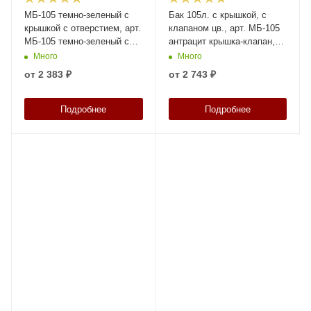
МБ-105 темно-зеленый с
Бак 105л. с крышкой, с
крышкой с отверстием, арт.
клапаном цв., арт. МБ-105
МБ-105 темно-зеленый с
антрацит крышка-клапан,
крышкой с отверстием, код:
код: 28530
Много
Много
18133
от
2 383 ₽
от
2 743 ₽
Подробнее
Подробнее