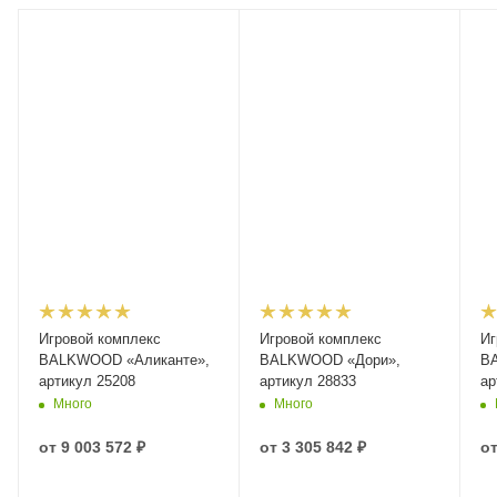
Игровой комплекс
Игровой комплекс
Иг
BALKWOOD «Аликанте»,
BALKWOOD «Дори»,
B
артикул 25208
артикул 28833
ар
Много
Много
от
9 003 572 ₽
от
3 305 842 ₽
о