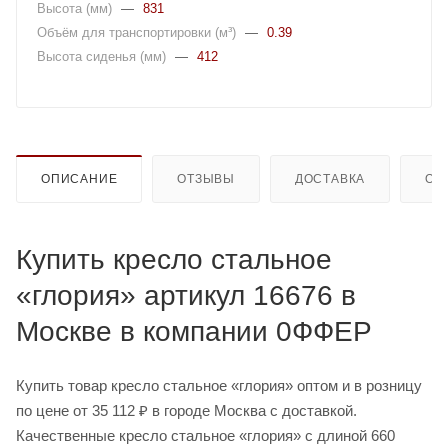
Высота (мм)
—
831
Объём для транспортировки (м³)
—
0.39
Высота сиденья (мм)
—
412
ОПИСАНИЕ
ОТЗЫВЫ
ДОСТАВКА
ОП
Купить кресло стальное
«глория» артикул 16676 в
Москве в компании 0ФФЕР
Купить товар кресло стальное «глория» оптом и в розницу
по цене от 35 112 ₽ в городе Москва с доставкой.
Качественные кресло стальное «глория» с длиной 660