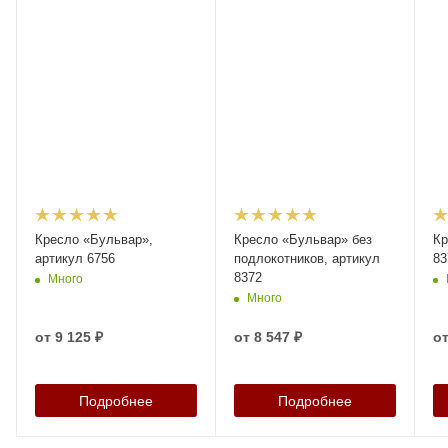
Кресло «Бульвар»,
Кресло «Бульвар» без
Кр
артикул 6756
подлокотников, артикул
83
8372
Много
Много
от
9 125 ₽
от
8 547 ₽
о
Подробнее
Подробнее