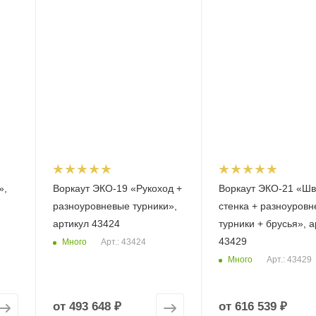
»,
Воркаут ЭКО-19 «Рукоход +
Воркаут ЭКО-21 «Шв
разноуровневые турники»,
стенка + разноуров
артикул 43424
турники + брусья», а
43429
Много
Арт.: 43424
Много
Арт.: 43429
от
493 648 ₽
от
616 539 ₽