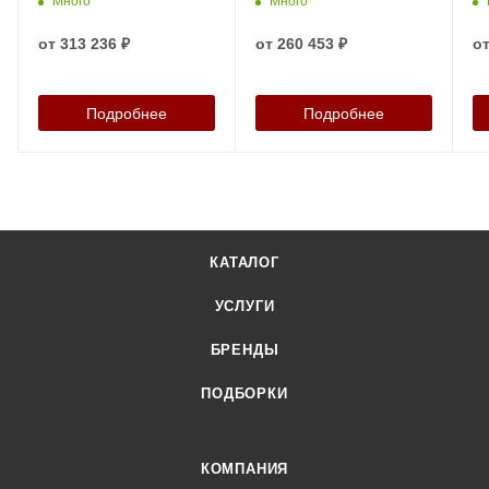
Много
Много
40126
Культурист», артикул
40136
от
313 236 ₽
от
260 453 ₽
о
Подробнее
Подробнее
КАТАЛОГ
УСЛУГИ
БРЕНДЫ
ПОДБОРКИ
КОМПАНИЯ