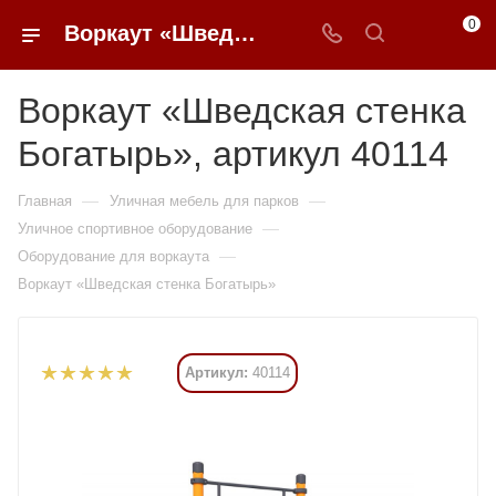
0
Воркаут «Шведская стенка Богатырь» купить в Москве от 76 545 ₽ - 0FFER
Воркаут «Шведская стенка
Богатырь», артикул 40114
—
—
Главная
Уличная мебель для парков
—
Уличное спортивное оборудование
—
Оборудование для воркаута
Воркаут «Шведская стенка Богатырь»
Артикул:
40114