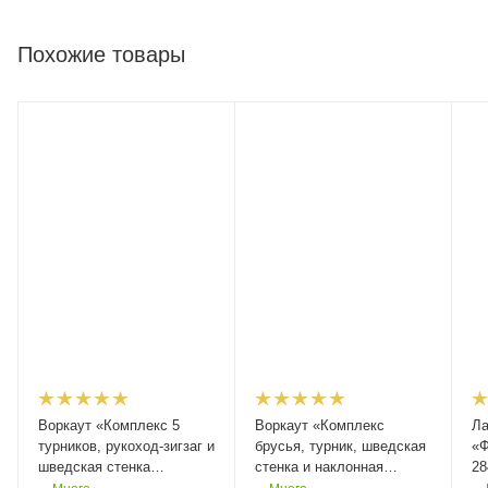
Похожие товары
Воркаут «Комплекс 5
Воркаут «Комплекс
Ла
турников, рукоход-зигзаг и
брусья, турник, шведская
«Ф
шведская стенка
стенка и наклонная
28
Адреналин», артикул
скамья для пресса