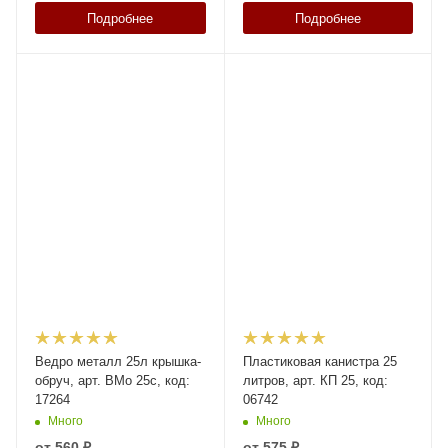
Подробнее
Подробнее
Ведро металл 25л крышка-
Пластиковая канистра 25
обруч, арт. ВМо 25с, код:
литров, арт. КП 25, код:
17264
06742
Много
Много
от
560 ₽
от
575 ₽