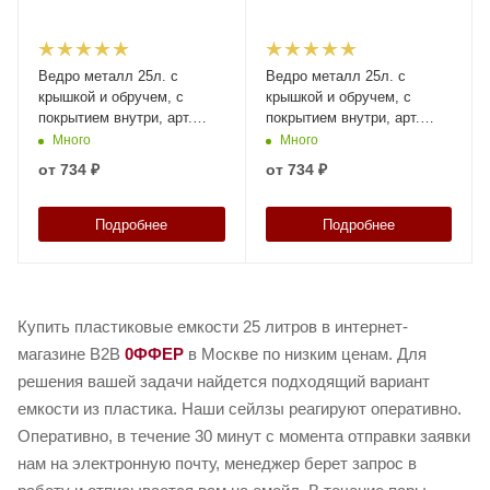
Ведро металл 25л. с
Ведро металл 25л. с
крышкой и обручем, с
крышкой и обручем, с
покрытием внутри, арт.
покрытием внутри, арт.
ВМо 25б с покрытием (Б),
ВМо 25с с покрытием (Б),
Много
Много
код: 28134
код: 28133
от
734 ₽
от
734 ₽
Подробнее
Подробнее
Купить пластиковые емкости 25 литров в интернет-
магазине B2B
0ФФЕР
в Москве по низким ценам. Для
решения вашей задачи найдется подходящий вариант
емкости из пластика. Наши сейлзы реагируют оперативно.
Оперативно, в течение 30 минут с момента отправки заявки
нам на электронную почту, менеджер берет запрос в