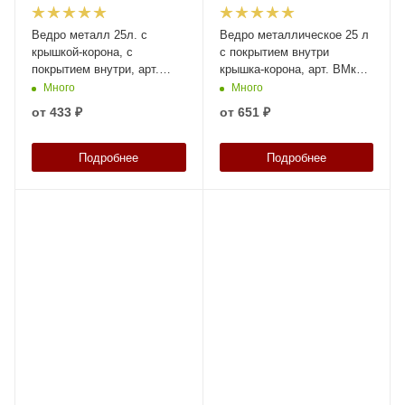
Ведро металл 25л. с
Ведро металлическое 25 л
крышкой-корона, с
с покрытием внутри
покрытием внутри, арт.
крышка-корона, арт. ВМк
ВМк 25б с покрытием (Б),
25с с покрытием (Б), код:
Много
Много
код: 28136
28135
от
433 ₽
от
651 ₽
Подробнее
Подробнее