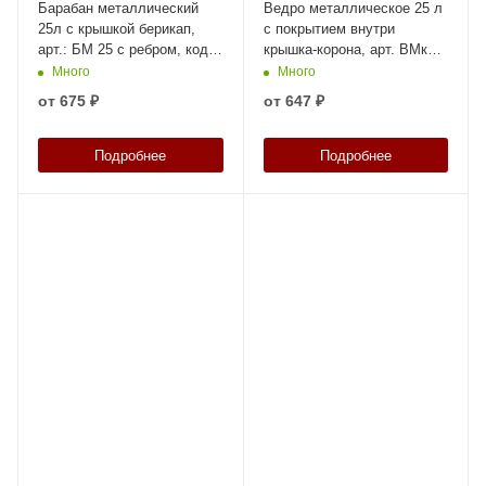
Барабан металлический
Ведро металлическое 25 л
25л с крышкой берикап,
с покрытием внутри
арт.: БМ 25 с ребром, код:
крышка-корона, арт. ВМк
23788
25с с покрытием, код:
Много
Много
22884
от
675 ₽
от
647 ₽
Подробнее
Подробнее