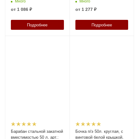
Много
Много
от
1 086 ₽
от
1 277 ₽
Подробнее
Подробнее
Барабан стальной закатной
Бочка п/э 50л. круглая, с
вместимостью 50 л, арт.:
винтовой белой крышкой,