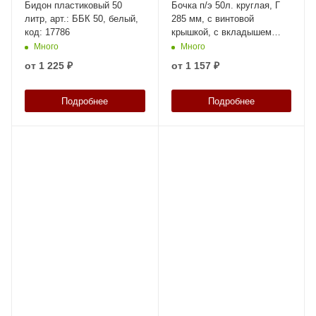
Бидон пластиковый 50
Бочка п/э 50л. круглая, Г
литр, арт.: ББК 50, белый,
285 мм, с винтовой
код: 17786
крышкой, с вкладышем
внутри, с усил ручками,
Много
Много
код: 39456
от
1 225 ₽
от
1 157 ₽
Подробнее
Подробнее