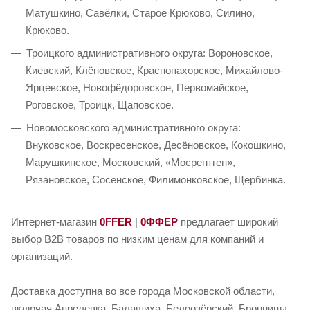
Матушкино, Савёлки, Старое Крюково, Силино,
Крюково.
Троицкого административного округа: Вороновское,
Киевский, Клёновское, Краснопахорское, Михайлово-
Ярцевское, Новофёдоровское, Первомайское,
Роговское, Троицк, Щаповское.
Новомосковского административного округа:
Внуковское, Воскресенское, Десёновское, Кокошкино,
Марушкинское, Московский, «Мосрентген»,
Рязановское, Сосенское, Филимонковское, Щербинка.
Интернет-магазин
0FFER
|
0ФФЕР
предлагает широкий
выбор B2B товаров по низким ценам для компаний и
организаций.
Доставка доступна во все города Московской области,
включая Апрелевка, Балашиха, Белоозёрский, Бронницы,