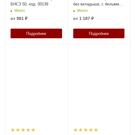
БНСЗ 50, код: 00139
без вкладыша, с белыми
ручками, код: 38436
Много
Много
от
981 ₽
от
1 187 ₽
Подробнее
Подробнее