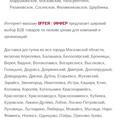
Марушкинское, Московский, «Мосрентген»,
Рязановское, Сосенское, Филимонковское, Щербинка.
Интернет-магазин
0FFER
|
0ФФЕР
предлагает широкий
выбор B2B товаров по низким ценам для компаний и
организаций.
Доставка доступна во все города Московской области,
включая Апрелевка, Балашиха, Белоозёрский, Бронницы,
Верея, Видное, Волоколамск, Воскресенск, Высоковск,
Голицыно, Дедовск, Дзержинский, Дмитров, Долгопрудный,
Домодедово, Дрезна, Дубна, Егорьевск, Жуковский,
Зарайск, Звенигород, Ивантеевка, Истра, Кашира, Клин,
Коломна, Королёв, Котельники, Красноармейск,
Красногорск, Краснозаводск, Краснознаменск, Кубинка,
Куровское, Ликино-Дулёво, Лобня, Лосино-Петровский,
Луховицы, Лыткарино, Люберцы, Можайск, Мытищи, Наро-
Фоминск, Ногинск, Одинцово, Озёры, Орехово-Зуево,