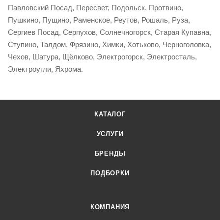
Павловский Посад, Пересвет, Подольск, Протвино,
Пушкино, Пущино, Раменское, Реутов, Рошаль, Руза,
Сергиев Посад, Серпухов, Солнечногорск, Старая Купавна,
Ступино, Талдом, Фрязино, Химки, Хотьково, Черноголовка,
Чехов, Шатура, Щёлково, Электрогорск, Электросталь,
Электроугли, Яхрома.
КАТАЛОГ
УСЛУГИ
БРЕНДЫ
ПОДБОРКИ
КОМПАНИЯ